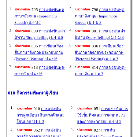
1.
2.
795
การแข่งขันพูด
796
การแข่งขันพูด
ภาษาอังกฤษ (Impromptu
ภาษาอังกฤษ (Impromptu
Speech) ป.4-ป.6
Speech) ม.1-ม.3
3.
4.
800
การแข่งขันเล่า
801
การแข่งขันเล่า
นิทาน (Story Telling) ป.4-ป.6
นิทาน (Story Telling) ม.1-ม.3
5.
6.
835
การเขียนเรื่อง
836
การเขียนเรื่อง
สั้นภาษาอังกฤษประกอบภาพ
สั้นภาษาอังกฤษประกอบภาพ
(Pictorial Writing) ป.4-ป.6
(Pictorial Writing) ม.1-ม.3
7.
8.
813
การแข่งขันพูด-
814
การแข่งขันพูด-
ภาษาจีน ป.4-ป.6
ภาษาจีน ม.1-ม.3
010 กิจกรรมพัฒนาผู้เรียน
1.
2.
010
การแข่งขัน
051
การแข่งขันการ
การผูกเงื่อน เดินทรงตัวและ
ใช้เข็มทิศและการคาดคะเน
โยนบอล ป.1-ป.3
และการสะกดรอย ป.4-ป.6
3.
4.
062
การแข่งขัน
827
การเต้น
การจัดการค่ายพักแรม ม.1-
ประกอบเพลง Cover Dance